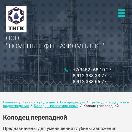
ООО
"ТЮМЕНЬНЕФТЕГАЗКОМПЛЕКТ"
+7(3452) 68-10-27
8 912 388 33 77
8 912 388 66 77
Главная
  /  
Каталог продукции
  /  
Вся продукция
  /  
Трубы для воды, газа и 
водоотведения
  /  
Колодцы полиэтиленовые
  /  Колодец перепадной
Колодец перепадной
Предназначены для уменьшения глубины заложения