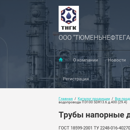
ООО "ТЮМЕНЬНЕФТЕГ
О компании
Новости
Регистрация
Главная
  /  
Каталог продукции
  /  
Вся прод
водопровода ПЭ100 SDR13.6 д.400 (29.4)
Трубы напорные д
ГОСТ 18599-2001 ТУ 2248-016-40270