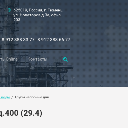
625019, Россия, г. Тюмень,
ул. Новаторов д.3а, офис
203
8 912 388 33 77
8 912 388 66 77
ть Online
Контакты
я воды
  /  Трубы напорные для 
.400 (29.4)