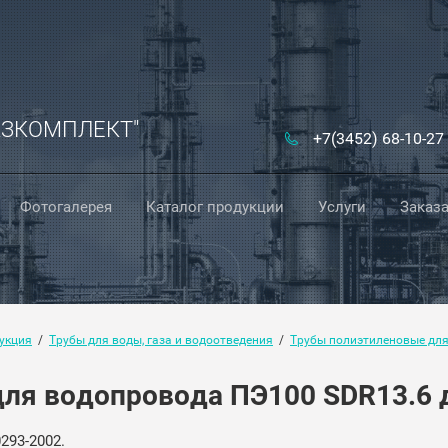
АЗКОМПЛЕКТ"
+7(3452) 68-10-27
Фотогалерея
Каталог продукции
Услуги
Заказа
укция
  /  
Трубы для воды, газа и водоотведения
  /  
Трубы полиэтиленовые дл
ля водопровода ПЭ100 SDR13.6 д
293-2002.