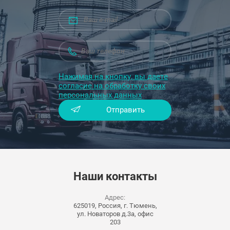
Нажимая на кнопку, вы даете
согласие на обработку своих
персональных данных
Отправить
Наши
контакты
Адрес:
625019, Россия, г. Тюмень,
ул. Новаторов д.3а, офис
203